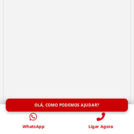
OLÁ, COMO PODEMOS AJUDAR?
Remoção de Abelhas
WhatsApp
Ligar Agora