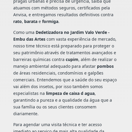
pragas urbanas e precisa de urgência, saiba que
atuamos com métodos seguros, certificados pela
Anvisa, e entregamos resultados definitivos contra
rato
,
barata
e
formiga
.
Como uma
Dedetizadora no Jardim Valo Verde -
Embu das Artes
com vasta experiência de mercado,
nosso time técnico está preparado para proteger o
seu patrimônio através de tratamentos avançados e
barreiras químicas contra
cupim
, além de realizar o
manejo ambiental adequado para afastar
pombos
de áreas residenciais, condomínios e galpões
comerciais. Entendemos que a saúde do seu espaço
vai além dos insetos, por isso também somos
especialistas na
limpeza de caixa d agua
,
garantindo a pureza e a qualidade da água que a
sua família ou os seus clientes consomem
diariamente.
Para agendar uma visita técnica e ter acesso
imediato ao serviço de mais alta qualidade da