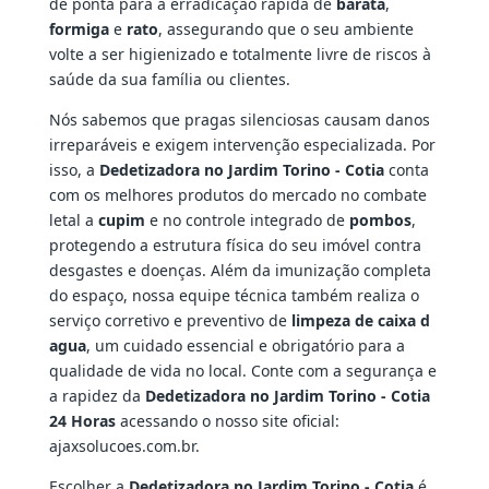
de ponta para a erradicação rápida de
barata
,
formiga
e
rato
, assegurando que o seu ambiente
volte a ser higienizado e totalmente livre de riscos à
saúde da sua família ou clientes.
Nós sabemos que pragas silenciosas causam danos
irreparáveis e exigem intervenção especializada. Por
isso, a
Dedetizadora no Jardim Torino - Cotia
conta
com os melhores produtos do mercado no combate
letal a
cupim
e no controle integrado de
pombos
,
protegendo a estrutura física do seu imóvel contra
desgastes e doenças. Além da imunização completa
do espaço, nossa equipe técnica também realiza o
serviço corretivo e preventivo de
limpeza de caixa d
agua
, um cuidado essencial e obrigatório para a
qualidade de vida no local. Conte com a segurança e
a rapidez da
Dedetizadora no Jardim Torino - Cotia
24 Horas
acessando o nosso site oficial:
ajaxsolucoes.com.br.
Escolher a
Dedetizadora no Jardim Torino - Cotia
é