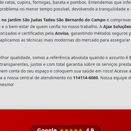
o de ratos, cupins, formigas, barata e pombos. Entendemos que inf
problema no menor tempo possível, devolvendo a tranquilidade e 
a
no Jardim São Judas Tadeu São Bernardo do Campo
é comprovad
 e o bem-estar de quem confia no nosso trabalho. A
Ajax Soluçõe
orizados e certificados pela
Anvisa
, garantindo métodos seguros p
 aplicamos as técnicas mais modernas do mercado para assegurar
hor qualidade, somos a referência absoluta quando o assunto é
ransparentes, justos e com total garantia sobre os serviços pres
omem conta do seu espaço e coloquem sua saúde em risco! Acesse
a a nossa central de atendimento no
114114-6060
. Nossa equipe d
 mesmo!
Google
⭐⭐⭐⭐⭐
4,9