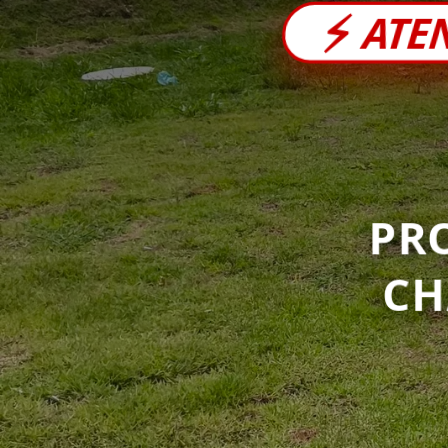
⚡
ATE
PR
C