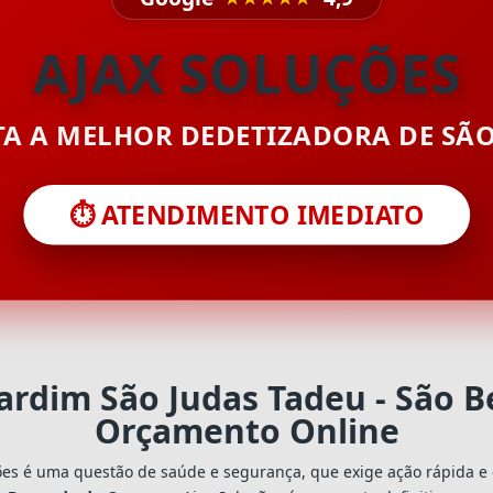
AJAX SOLUÇÕES
ITA A MELHOR DEDETIZADORA DE SÃ
⏱️ ATENDIMENTO IMEDIATO
Jardim São Judas Tadeu - São 
Orçamento Online
ões é uma questão de saúde e segurança, que exige ação rápida e 