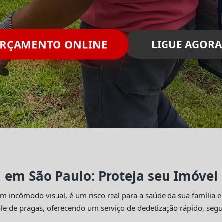
RÇAMENTO ONLINE
LIGUE AGORA
l em São Paulo: Proteja seu Imóvel
 incômodo visual, é um risco real para a saúde da sua família e
trole de pragas, oferecendo um serviço de dedetização rápido, se