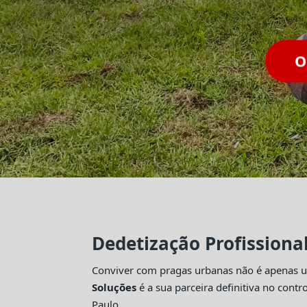
O
Dedetização Profissiona
Conviver com pragas urbanas não é apenas um
Soluções
é a sua parceira definitiva no con
Paulo.