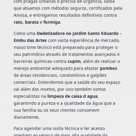
com pragas urbanas e precisa de urgência, saiba
que atuamos com métodos seguros, certificados pela
Anvisa, e entregamos resultados definitivos contra
rato
,
barata
e
formiga
.
Como uma
Dedetizadora no Jardim Santo Eduardo -
Embu das Artes
com vasta experiência de mercado,
nosso time técnico está preparado para proteger o
seu patrimônio através de tratamentos avançados e
barreiras químicas contra
cupim
, além de realizar o
manejo ambiental adequado para afastar
pombos
de áreas residenciais, condomínios e galpões
comerciais. Entendemos que a saúde do seu espaço
vai além dos insetos, por isso também somos
especialistas na
limpeza de caixa d agua
,
garantindo a pureza e a qualidade da água que a
sua família ou os seus clientes consomem
diariamente.
Para agendar uma visita técnica e ter acesso
imediato ao serviço de mais alta qualidade da