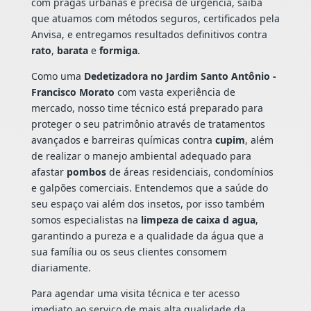
com pragas urbanas e precisa de urgência, saiba
que atuamos com métodos seguros, certificados pela
Anvisa, e entregamos resultados definitivos contra
rato
,
barata
e
formiga
.
Como uma
Dedetizadora no Jardim Santo Antônio -
Francisco Morato
com vasta experiência de
mercado, nosso time técnico está preparado para
proteger o seu patrimônio através de tratamentos
avançados e barreiras químicas contra
cupim
, além
de realizar o manejo ambiental adequado para
afastar
pombos
de áreas residenciais, condomínios
e galpões comerciais. Entendemos que a saúde do
seu espaço vai além dos insetos, por isso também
somos especialistas na
limpeza de caixa d agua
,
garantindo a pureza e a qualidade da água que a
sua família ou os seus clientes consomem
diariamente.
Para agendar uma visita técnica e ter acesso
imediato ao serviço de mais alta qualidade da