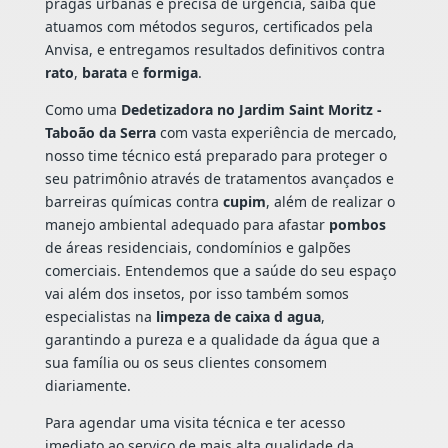
pragas urbanas e precisa de urgência, saiba que
atuamos com métodos seguros, certificados pela
Anvisa, e entregamos resultados definitivos contra
rato
,
barata
e
formiga
.
Como uma
Dedetizadora no Jardim Saint Moritz -
Taboão da Serra
com vasta experiência de mercado,
nosso time técnico está preparado para proteger o
seu patrimônio através de tratamentos avançados e
barreiras químicas contra
cupim
, além de realizar o
manejo ambiental adequado para afastar
pombos
de áreas residenciais, condomínios e galpões
comerciais. Entendemos que a saúde do seu espaço
vai além dos insetos, por isso também somos
especialistas na
limpeza de caixa d agua
,
garantindo a pureza e a qualidade da água que a
sua família ou os seus clientes consomem
diariamente.
Para agendar uma visita técnica e ter acesso
imediato ao serviço de mais alta qualidade da