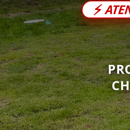
⚡
ATE
PR
C