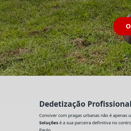
Dedetização Profissiona
Conviver com pragas urbanas não é apenas um
Soluções
é a sua parceira definitiva no con
Paulo.