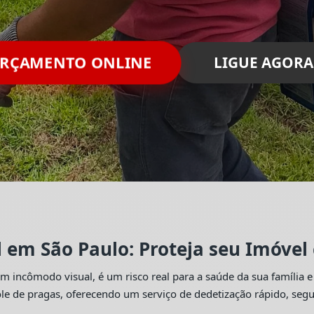
ORÇAMENTO ONLINE
LIGUE AGORA
l em São Paulo: Proteja seu Imóvel
 incômodo visual, é um risco real para a saúde da sua família e
trole de pragas, oferecendo um serviço de dedetização rápido, se