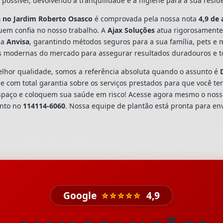
possível, devolvendo a tranquilidade e a higiene para a sua resi
a
no Jardim Roberto Osasco
é comprovada pela nossa nota
4,9 de 
em confia no nosso trabalho. A
Ajax Soluções
atua rigorosamente
la
Anvisa
, garantindo métodos seguros para a sua família, pets e
s modernas do mercado para assegurar resultados duradouros e to
hor qualidade, somos a referência absoluta quando o assunto é
 com total garantia sobre os serviços prestados para que você te
spaço e coloquem sua saúde em risco! Acesse agora mesmo o nos
ento no
114114-6060
. Nossa equipe de plantão está pronta para env
Google
⭐⭐⭐⭐⭐
4,9