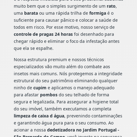
muito bem que o simples surgimento de um
rato
,
uma
barata
ou uma rápida trilha de
formiga
é o
suficiente para causar pânico e colocar a saúde de
todos em risco. Por esse motivo, nosso serviço de
controle de pragas 24 horas
foi desenhado para
chegar rápido e eliminar o foco da infestação antes
que ela se espalhe.
Nossa estrutura premium e nossos técnicos
especializados vão muito além do combate aos
insetos mais comuns. Nós protegemos a integridade
estrutural do seu patrimônio eliminando qualquer
ninho de
cupim
e aplicamos o manejo adequado
para afastar
pombos
do seu telhado de forma
segura e legalizada. Para assegurar a higiene total
do seu imóvel, também executamos a completa
limpeza de caixa d água
, prevenindo contaminações
e garantindo água pura para o seu consumo. Ao
acionar a nossa
dedetizadora no Jardim Portugal -
São Bernardo do Campo
, você investe na segurança