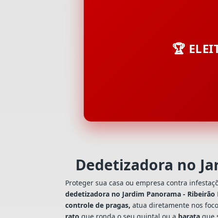
🏆 ELE
Dedetizadora no Ja
Proteger sua casa ou empresa contra infestaç
dedetizadora no Jardim Panorama - Ribeirão 
controle de pragas,
atua diretamente nos foco
rato
que ronda o seu quintal ou a
barata
que s