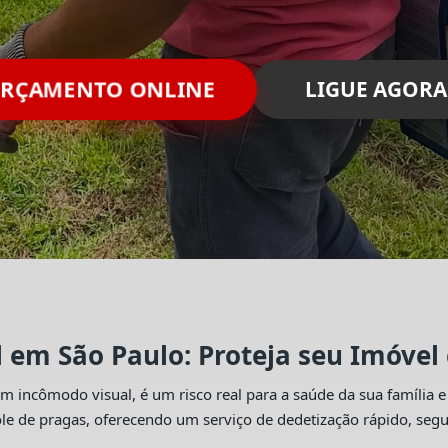
RÇAMENTO ONLINE
LIGUE AGORA
l em São Paulo: Proteja seu Imóvel
 incômodo visual, é um risco real para a saúde da sua família e
trole de pragas, oferecendo um serviço de dedetização rápido, se