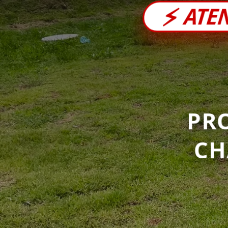
⚡
ATE
PR
CH