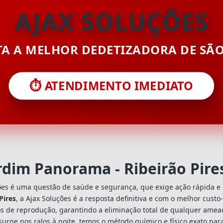
AJAX SOLUÇÕES
ITA A MELHOR DEDETIZADORA DE SÃ
⏱️ ATENDIMENTO IMEDIATO
rdim Panorama - Ribeirão Pir
ões é uma questão de saúde e segurança, que exige ação rápida e 
Pires
, a Ajax Soluções é a resposta definitiva e com o melhor cust
s de reprodução, garantindo a eliminação total de qualquer ameaç
urge nos ralos à noite, temos o método químico e físico exato par