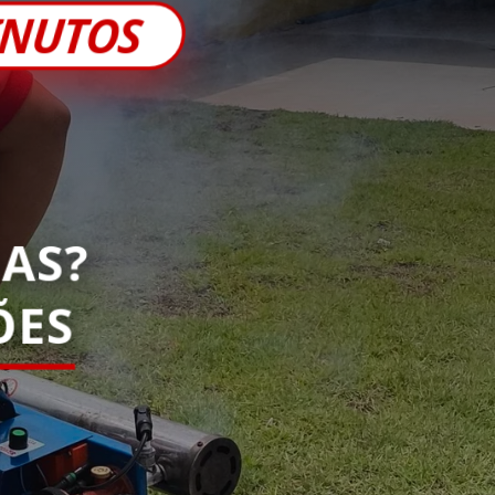
INUTOS
AS?
ÕES