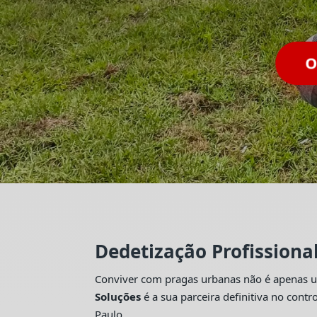
O
Dedetização Profissiona
Conviver com pragas urbanas não é apenas um
Soluções
é a sua parceira definitiva no con
Paulo.