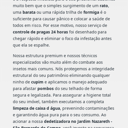
muito bem que o simples surgimento de um
rato
,
uma
barata
ou uma rápida trilha de
formiga
é o
suficiente para causar pânico e colocar a saúde de
todos em risco. Por esse motivo, nosso serviço de
controle de pragas 24 horas
foi desenhado para
chegar rápido e eliminar o foco da infestação antes
que ela se espalhe.
Nossa estrutura premium e nossos técnicos
especializados vão muito além do combate aos
insetos mais comuns. Nós protegemos a integridade
estrutural do seu patrimônio eliminando qualquer
ninho de
cupim
e aplicamos o manejo adequado
para afastar
pombos
do seu telhado de forma
segura e legalizada. Para assegurar a higiene total
do seu imóvel, também executamos a completa
limpeza de caixa d água
, prevenindo contaminações
e garantindo água pura para o seu consumo. Ao
acionar a nossa
dedetizadora no Jardim Nazareth -
São Bernardo do Campo
, você investe na segurança