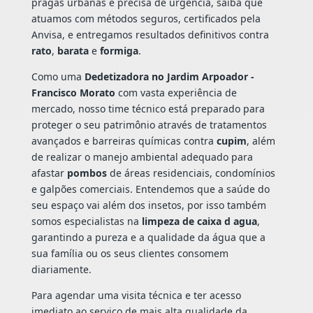
pragas urbanas e precisa de urgência, saiba que
atuamos com métodos seguros, certificados pela
Anvisa, e entregamos resultados definitivos contra
rato
,
barata
e
formiga
.
Como uma
Dedetizadora no Jardim Arpoador -
Francisco Morato
com vasta experiência de
mercado, nosso time técnico está preparado para
proteger o seu patrimônio através de tratamentos
avançados e barreiras químicas contra
cupim
, além
de realizar o manejo ambiental adequado para
afastar
pombos
de áreas residenciais, condomínios
e galpões comerciais. Entendemos que a saúde do
seu espaço vai além dos insetos, por isso também
somos especialistas na
limpeza de caixa d agua
,
garantindo a pureza e a qualidade da água que a
sua família ou os seus clientes consomem
diariamente.
Para agendar uma visita técnica e ter acesso
imediato ao serviço de mais alta qualidade da