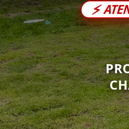
⚡
ATE
PR
C