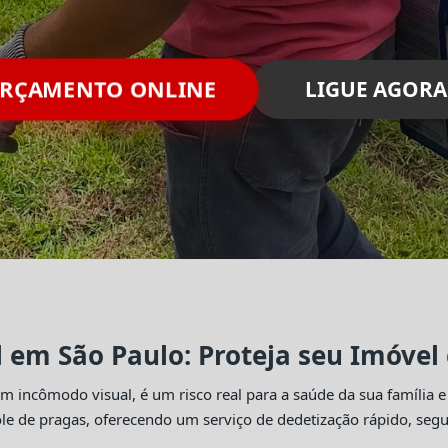
ORÇAMENTO ONLINE
LIGUE AGORA
l em São Paulo: Proteja seu Imóvel
 incômodo visual, é um risco real para a saúde da sua família e
trole de pragas, oferecendo um serviço de dedetização rápido, se