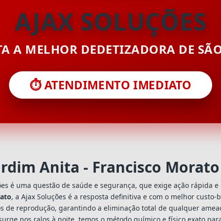
AJAX SOLUÇÕES
ITA A MELHOR DEDETIZADORA DE SÃ
⏱️ ATENDIMENTO IMEDIATO
ardim Anita - Francisco Morat
ões é uma questão de saúde e segurança, que exige ação rápida e 
rato
, a Ajax Soluções é a resposta definitiva e com o melhor custo
s de reprodução, garantindo a eliminação total de qualquer ameaç
urge nos ralos à noite, temos o método químico e físico exato par