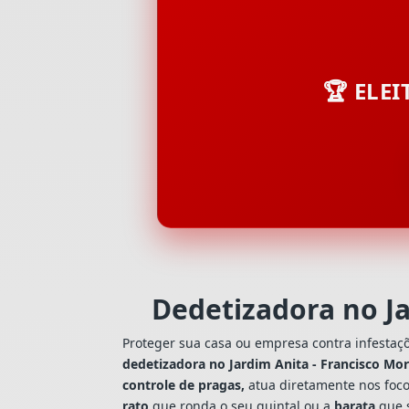
🏆 ELE
Dedetizadora no J
Proteger sua casa ou empresa contra infestaç
dedetizadora no Jardim Anita - Francisco Mo
controle de pragas,
atua diretamente nos foco
rato
que ronda o seu quintal ou a
barata
que s