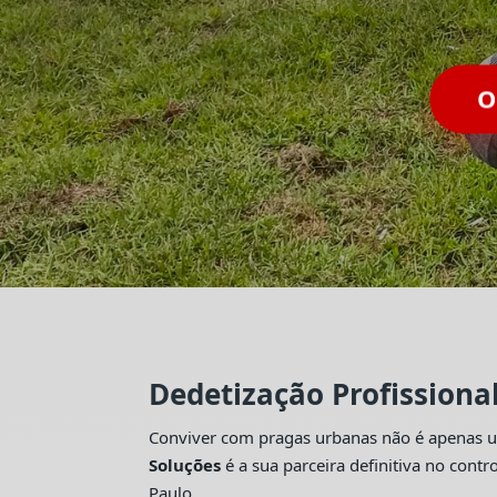
Dedetização Profissiona
Conviver com pragas urbanas não é apenas um
Soluções
é a sua parceira definitiva no con
Paulo.