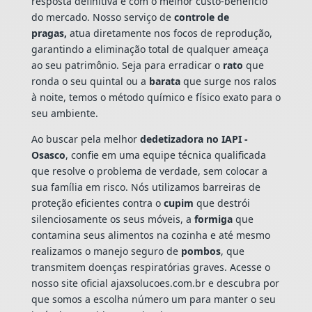
resposta definitiva e com o melhor custo-benefício
do mercado. Nosso serviço de
controle de
pragas,
atua diretamente nos focos de reprodução,
garantindo a eliminação total de qualquer ameaça
ao seu patrimônio. Seja para erradicar o
rato
que
ronda o seu quintal ou a
barata
que surge nos ralos
à noite, temos o método químico e físico exato para o
seu ambiente.
Ao buscar pela melhor
dedetizadora no IAPI -
Osasco
, confie em uma equipe técnica qualificada
que resolve o problema de verdade, sem colocar a
sua família em risco. Nós utilizamos barreiras de
proteção eficientes contra o
cupim
que destrói
silenciosamente os seus móveis, a
formiga
que
contamina seus alimentos na cozinha e até mesmo
realizamos o manejo seguro de
pombos
, que
transmitem doenças respiratórias graves. Acesse o
nosso site oficial ajaxsolucoes.com.br e descubra por
que somos a escolha número um para manter o seu