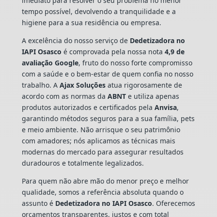
imediato para resolver o seu problema no menor
tempo possível, devolvendo a tranquilidade e a
higiene para a sua residência ou empresa.
A excelência do nosso serviço de
Dedetizadora
no
IAPI Osasco
é comprovada pela nossa nota
4,9 de
avaliação Google
, fruto do nosso forte compromisso
com a saúde e o bem-estar de quem confia no nosso
trabalho. A
Ajax Soluções
atua rigorosamente de
acordo com as normas da
ABNT
e utiliza apenas
produtos autorizados e certificados pela
Anvisa
,
garantindo métodos seguros para a sua família, pets
e meio ambiente. Não arrisque o seu patrimônio
com amadores; nós aplicamos as técnicas mais
modernas do mercado para assegurar resultados
duradouros e totalmente legalizados.
Para quem não abre mão do menor preço e melhor
qualidade, somos a referência absoluta quando o
assunto é
Dedetizadora
no IAPI Osasco
. Oferecemos
orçamentos transparentes, justos e com total