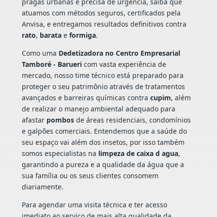
pragas urbanas e precisa de urgência, saiba que
atuamos com métodos seguros, certificados pela
Anvisa, e entregamos resultados definitivos contra
rato
,
barata
e
formiga
.
Como uma
Dedetizadora no Centro Empresarial
Tamboré - Barueri
com vasta experiência de
mercado, nosso time técnico está preparado para
proteger o seu patrimônio através de tratamentos
avançados e barreiras químicas contra
cupim
, além
de realizar o manejo ambiental adequado para
afastar
pombos
de áreas residenciais, condomínios
e galpões comerciais. Entendemos que a saúde do
seu espaço vai além dos insetos, por isso também
somos especialistas na
limpeza de caixa d agua
,
garantindo a pureza e a qualidade da água que a
sua família ou os seus clientes consomem
diariamente.
Para agendar uma visita técnica e ter acesso
imediato ao serviço de mais alta qualidade da