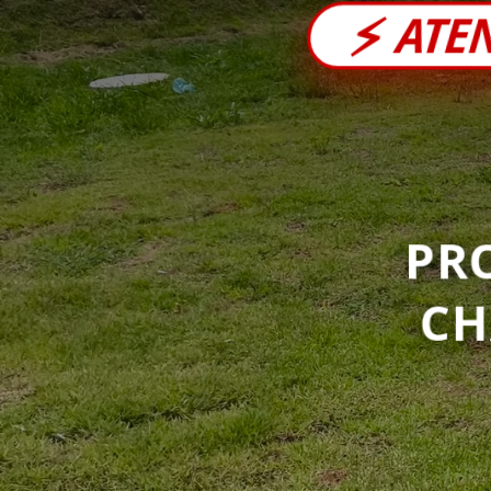
⚡
ATE
PR
C