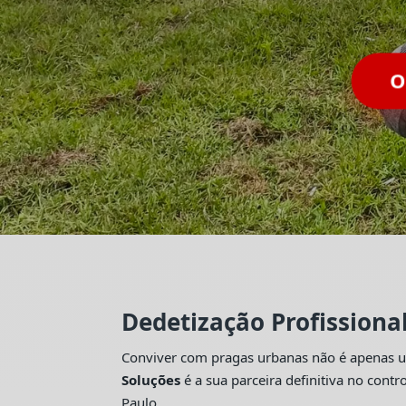
Dedetização Profissiona
Conviver com pragas urbanas não é apenas um
Soluções
é a sua parceira definitiva no con
Paulo.