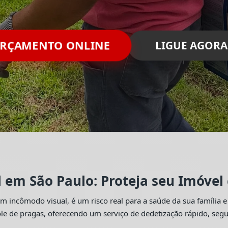
ORÇAMENTO ONLINE
LIGUE AGORA
l em São Paulo: Proteja seu Imóvel
 incômodo visual, é um risco real para a saúde da sua família e
trole de pragas, oferecendo um serviço de dedetização rápido, se