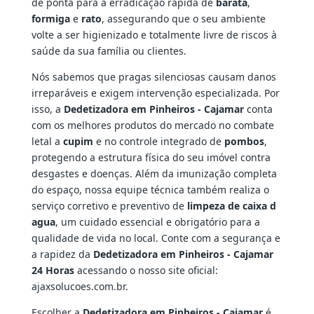
de ponta para a erradicação rápida de
barata
,
formiga
e
rato
, assegurando que o seu ambiente
volte a ser higienizado e totalmente livre de riscos à
saúde da sua família ou clientes.
Nós sabemos que pragas silenciosas causam danos
irreparáveis e exigem intervenção especializada. Por
isso, a
Dedetizadora em Pinheiros - Cajamar
conta
com os melhores produtos do mercado no combate
letal a
cupim
e no controle integrado de
pombos
,
protegendo a estrutura física do seu imóvel contra
desgastes e doenças. Além da imunização completa
do espaço, nossa equipe técnica também realiza o
serviço corretivo e preventivo de
limpeza de caixa d
agua
, um cuidado essencial e obrigatório para a
qualidade de vida no local. Conte com a segurança e
a rapidez da
Dedetizadora em Pinheiros - Cajamar
24 Horas
acessando o nosso site oficial:
ajaxsolucoes.com.br.
Escolher a
Dedetizadora em Pinheiros - Cajamar
é