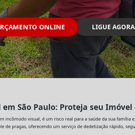
RÇAMENTO ONLINE
LIGUE AGORA
l em São Paulo: Proteja seu Imóvel
 incômodo visual, é um risco real para a saúde da sua família e
trole de pragas, oferecendo um serviço de dedetização rápido, se