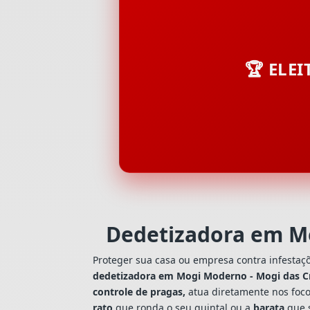
🏆 ELE
Dedetizadora em M
Proteger sua casa ou empresa contra infestaç
dedetizadora em Mogi Moderno - Mogi das C
controle de pragas,
atua diretamente nos foco
rato
que ronda o seu quintal ou a
barata
que s