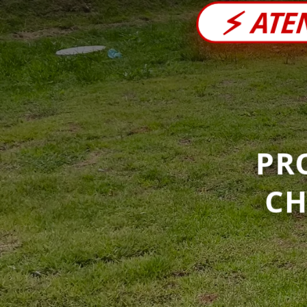
⚡
ATE
PR
C