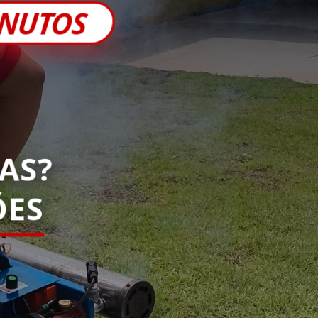
INUTOS
AS?
ÕES