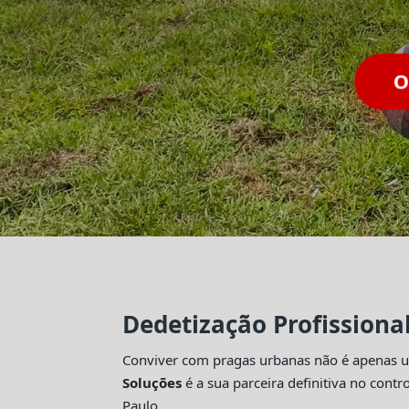
O
Dedetização Profissiona
Conviver com pragas urbanas não é apenas um
Soluções
é a sua parceira definitiva no con
Paulo.