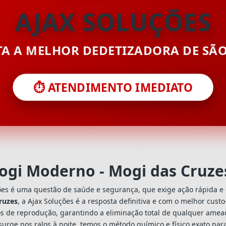
AJAX SOLUÇÕES
ITA A MELHOR DEDETIZADORA DE SÃ
⏱️ ATENDIMENTO IMEDIATO
ogi Moderno - Mogi das Cruze
ões é uma questão de saúde e segurança, que exige ação rápida e 
ruzes
, a Ajax Soluções é a resposta definitiva e com o melhor cust
s de reprodução, garantindo a eliminação total de qualquer ameaç
urge nos ralos à noite, temos o método químico e físico exato par