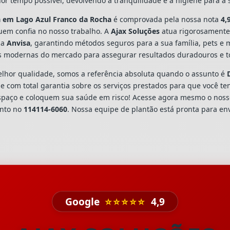
or tempo possível, devolvendo a tranquilidade e a higiene para a
a
em Lago Azul Franco da Rocha
é comprovada pela nossa nota
4,
em confia no nosso trabalho. A
Ajax Soluções
atua rigorosamente
la
Anvisa
, garantindo métodos seguros para a sua família, pets e
s modernas do mercado para assegurar resultados duradouros e to
hor qualidade, somos a referência absoluta quando o assunto é
 com total garantia sobre os serviços prestados para que você te
spaço e coloquem sua saúde em risco! Acesse agora mesmo o nos
ento no
114114-6060
. Nossa equipe de plantão está pronta para env
Google
⭐⭐⭐⭐⭐
4,9