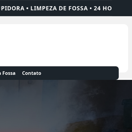
4 HORAS • CHAME QUEM RESOLVE: AJAX SO
 Fossa
Contato