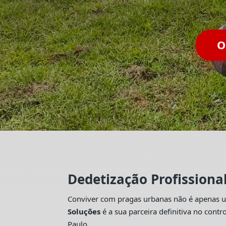
Dedetização Profissiona
Conviver com pragas urbanas não é apenas um
Soluções
é a sua parceira definitiva no con
Paulo.