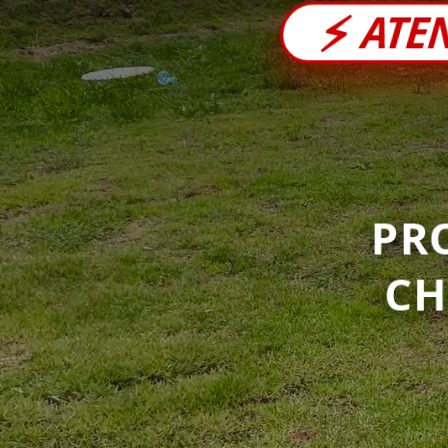
⚡
ATE
PR
C