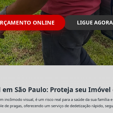
ORÇAMENTO ONLINE
LIGUE AGORA
l em São Paulo: Proteja seu Imóvel
 incômodo visual, é um risco real para a saúde da sua família e
trole de pragas, oferecendo um serviço de dedetização rápido, se