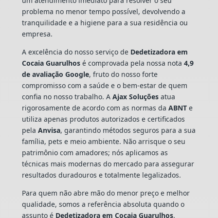
um atendimento imediato para resolver o seu
problema no menor tempo possível, devolvendo a
tranquilidade e a higiene para a sua residência ou
empresa.
A excelência do nosso serviço de
Dedetizadora
em
Cocaia Guarulhos
é comprovada pela nossa nota
4,9
de avaliação Google
, fruto do nosso forte
compromisso com a saúde e o bem-estar de quem
confia no nosso trabalho. A
Ajax Soluções
atua
rigorosamente de acordo com as normas da
ABNT
e
utiliza apenas produtos autorizados e certificados
pela
Anvisa
, garantindo métodos seguros para a sua
família, pets e meio ambiente. Não arrisque o seu
patrimônio com amadores; nós aplicamos as
técnicas mais modernas do mercado para assegurar
resultados duradouros e totalmente legalizados.
Para quem não abre mão do menor preço e melhor
qualidade, somos a referência absoluta quando o
assunto é
Dedetizadora
em Cocaia Guarulhos
.