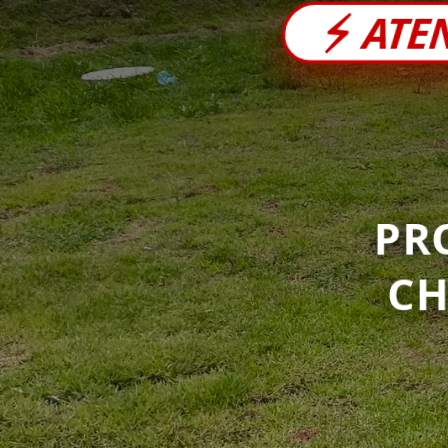
⚡
ATE
PR
C