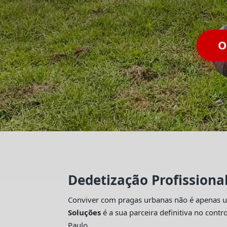
Dedetização Profissiona
Conviver com pragas urbanas não é apenas um
Soluções
é a sua parceira definitiva no con
Paulo.