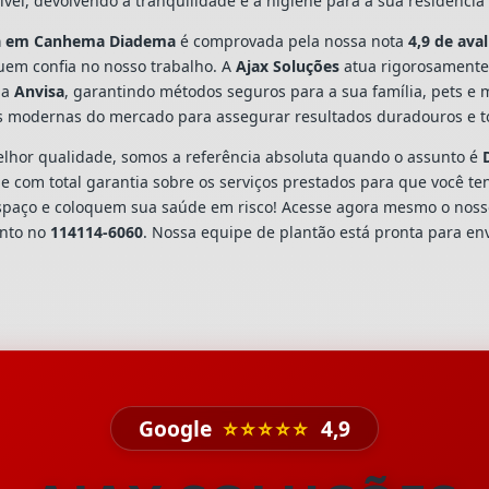
vel, devolvendo a tranquilidade e a higiene para a sua residênci
a
em Canhema Diadema
é comprovada pela nossa nota
4,9 de ava
em confia no nosso trabalho. A
Ajax Soluções
atua rigorosamente
la
Anvisa
, garantindo métodos seguros para a sua família, pets e
s modernas do mercado para assegurar resultados duradouros e to
hor qualidade, somos a referência absoluta quando o assunto é
 com total garantia sobre os serviços prestados para que você te
spaço e coloquem sua saúde em risco! Acesse agora mesmo o nos
ento no
114114-6060
. Nossa equipe de plantão está pronta para env
Google
⭐⭐⭐⭐⭐
4,9