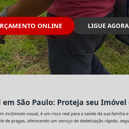
ORÇAMENTO ONLINE
LIGUE AGORA
l em São Paulo: Proteja seu Imóvel
 incômodo visual, é um risco real para a saúde da sua família e
trole de pragas, oferecendo um serviço de dedetização rápido, se