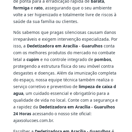
de ponta para a erradicação rápida de
barata
,
formiga
e
rato
, assegurando que o seu ambiente
volte a ser higienizado e totalmente livre de riscos à
saúde da sua família ou clientes.
Nós sabemos que pragas silenciosas causam danos
irreparáveis e exigem intervenção especializada. Por
isso, a
Dedetizadora em Aracília - Guarulhos
conta
com os melhores produtos do mercado no combate
letal a
cupim
e no controle integrado de
pombos
,
protegendo a estrutura física do seu imóvel contra
desgastes e doenças. Além da imunização completa
do espaço, nossa equipe técnica também realiza o
serviço corretivo e preventivo de
limpeza de caixa d
agua
, um cuidado essencial e obrigatório para a
qualidade de vida no local. Conte com a segurança e
a rapidez da
Dedetizadora em Aracília - Guarulhos
24 Horas
acessando o nosso site oficial:
ajaxsolucoes.com.br.
Escolher a
Dedetizadora em Aracília - Guarulhos
é