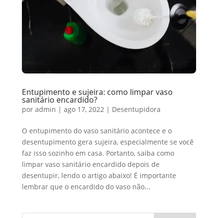
Entupimento e sujeira: como limpar vaso
sanitário encardido?
por
admin
|
ago 17, 2022
|
Desentupidora
O entupimento do vaso sanitário acontece e o
desentupimento gera sujeira, especialmente se você
faz isso sozinho em casa. Portanto, saiba como
limpar vaso sanitário encardido depois de
desentupir, lendo o artigo abaixo! É importante
lembrar que o encardido do vaso não...