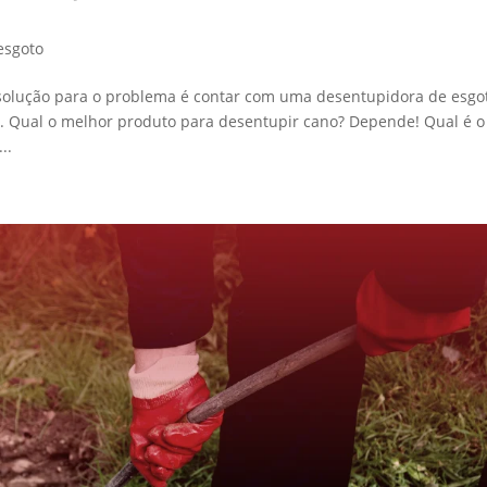
esgoto
olução para o problema é contar com uma desentupidora de esgo
ê. Qual o melhor produto para desentupir cano? Depende! Qual é o
..