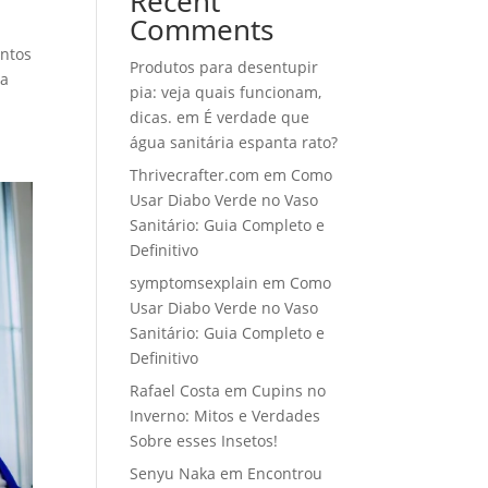
Recent
Comments
entos
Produtos para desentupir
 a
pia: veja quais funcionam,
dicas.
em
É verdade que
água sanitária espanta rato?
Thrivecrafter.com
em
Como
Usar Diabo Verde no Vaso
Sanitário: Guia Completo e
Definitivo
symptomsexplain
em
Como
Usar Diabo Verde no Vaso
Sanitário: Guia Completo e
Definitivo
Rafael Costa
em
Cupins no
Inverno: Mitos e Verdades
Sobre esses Insetos!
Senyu Naka
em
Encontrou