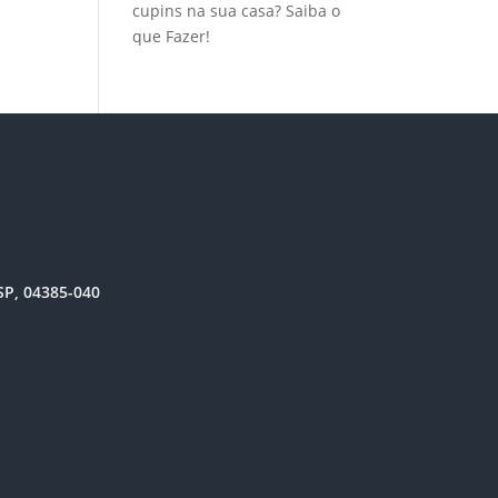
cupins na sua casa? Saiba o
que Fazer!
SP, 04385-040