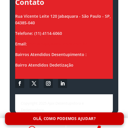
Contato
Rua Vicente Leite 120 Jabaquara - São Paulo - SP,
04385-040
Telefone: (11) 4114-6060
Email:
contato@ajaxsolucoes.com.br
Bairros Atendidos Desentupimento :
Bairro Atendidos Dedetização
Copyright 2025 Ajax Desentupidora e
Dedetizadora.
OLÁ, COMO PODEMOS AJUDAR?