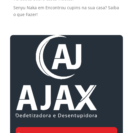
Senyu Naka
em
Encontrou cupins na sua casa? Saiba
o que Fazer!