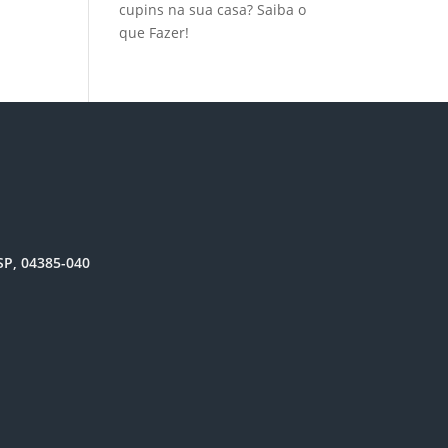
cupins na sua casa? Saiba o
que Fazer!
SP, 04385-040