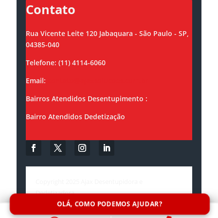
Contato
Rua Vicente Leite 120 Jabaquara - São Paulo - SP,
04385-040
Telefone: (11) 4114-6060
Email:
contato@ajaxsolucoes.com.br
Bairros Atendidos Desentupimento :
Bairro Atendidos Dedetização
Copyright 2025 Ajax Desentupidora e
Dedetizadora.
OLÁ, COMO PODEMOS AJUDAR?