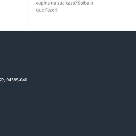
cupins na sua casa? Saiba o
que Fazer!
SP, 04385-040