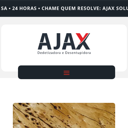
 • 24 HORAS • CHAME QUEM RESOLVE: AJAX SOLUÇ