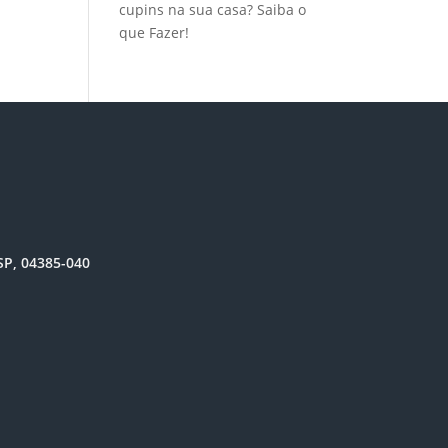
cupins na sua casa? Saiba o
que Fazer!
SP, 04385-040