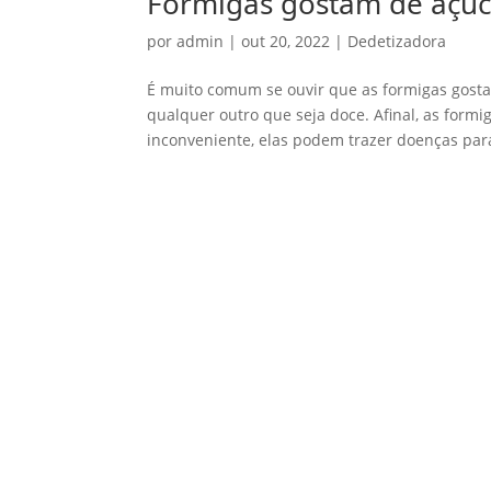
Formigas gostam de açúc
por
admin
|
out 20, 2022
|
Dedetizadora
É muito comum se ouvir que as formigas gosta
qualquer outro que seja doce. Afinal, as form
inconveniente, elas podem trazer doenças para