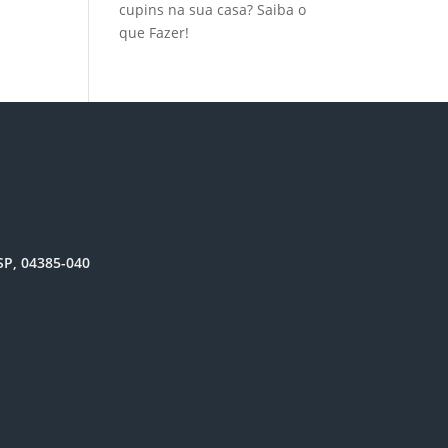
cupins na sua casa? Saiba o
que Fazer!
SP, 04385-040