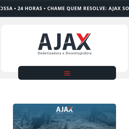
SA • 24 HORAS • CHAME QUEM RESOLVE: AJAX SOL