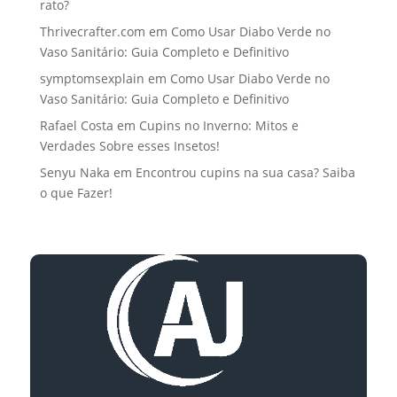
rato?
Thrivecrafter.com
em
Como Usar Diabo Verde no
Vaso Sanitário: Guia Completo e Definitivo
symptomsexplain
em
Como Usar Diabo Verde no
Vaso Sanitário: Guia Completo e Definitivo
Rafael Costa
em
Cupins no Inverno: Mitos e
Verdades Sobre esses Insetos!
Senyu Naka
em
Encontrou cupins na sua casa? Saiba
o que Fazer!