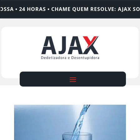
SA • 24 HORAS • CHAME QUEM RESOLVE: AJAX SOL