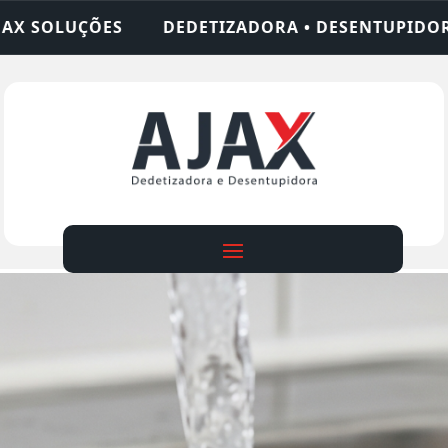
DORA • DESENTUPIDORA • LIMPEZA DE FOSSA • 24