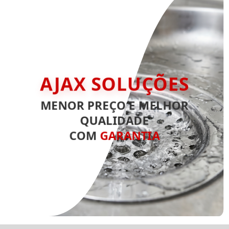
AJAX SOLUÇÕES
MENOR PREÇO E MELHOR
QUALIDADE
COM
GARANTIA