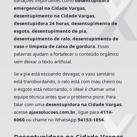
variações importantes como
desentupidora
emergencial na Cidade Vargas
,
desentupimento na Cidade Vargas
,
desentupidora 24 horas
,
desentupimento de
esgoto
,
desentupimento de pia
,
desentupimento de ralo
,
desentupimento de
vaso
e
limpeza de caixa de gordura
. Essas
palavras ajudam a fortalecer o conteúdo orgânico
sem deixar o texto artificial.
Se a pia está escoando devagar, o vaso sanitário
está transbordando, o ralo está com mau cheiro ou
o esgoto está retornando, o ideal é chamar uma
equipe técnica antes que o problema piore. Para
falar com uma
desentupidora na Cidade Vargas
,
acesse
ajaxsolucoes.com.br
, ligue para
4114-
6060
ou chame no WhatsApp
94153-1856
.
Desentupidora na Cidade Vargas